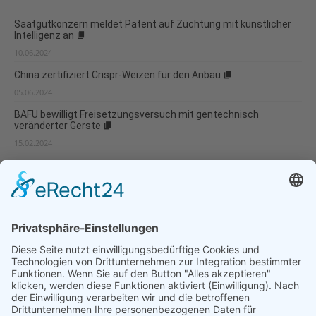
Saatgutkonzern meldet Patent auf Züchtung mit künstlicher
Intelligenz an
10.06.2024
China zertifiziert Crispr-Weizen für den Anbau
05.06.2024
BAFU bewilligt Freisetzungsversuch mit gentechnisch
veränderter Gerste
15.02.2024
Neue Gentechnik-Abstimmung: Kniefall vor der Industrie
24.01.2024