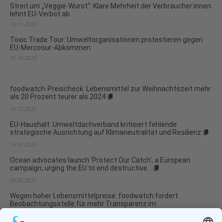
Streit um „Veggie-Wurst“: Klare Mehrheit der Verbraucher:innen
lehnt EU-Verbot ab
12.11.2025
Toxic Trade Tour: Umweltorganisationen protestieren gegen
EU-Mercosur-Abkommen
30.10.2025
foodwatch-Preischeck: Lebensmittel zur Weihnachtszeit mehr
als 20 Prozent teurer als 2024
16.12.2025
EU-Haushalt: Umweltdachverband kritisiert fehlende
strategische Ausrichtung auf Klimaneutralität und Resilienz
16.07.2025
Ocean advocates launch ‘Protect Our Catch’, a European
campaign, urging the EU to end destructive...
05.02.2025
Wegen hoher Lebensmittelpreise: foodwatch fordert
Beobachtungsstelle für mehr Transparenz im
Lebensmittelmarkt