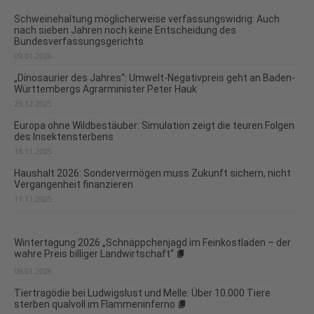
Schweinehaltung möglicherweise verfassungswidrig: Auch
nach sieben Jahren noch keine Entscheidung des
Bundesverfassungsgerichts
09.01.2026
„Dinosaurier des Jahres“: Umwelt-Negativpreis geht an Baden-
Württembergs Agrarminister Peter Hauk
29.12.2025
Europa ohne Wildbestäuber: Simulation zeigt die teuren Folgen
des Insektensterbens
18.11.2025
Haushalt 2026: Sondervermögen muss Zukunft sichern, nicht
Vergangenheit finanzieren
11.11.2025
Wintertagung 2026 „Schnäppchenjagd im Feinkostladen – der
wahre Preis billiger Landwirtschaft“
09.01.2026
Tiertragödie bei Ludwigslust und Melle: Über 10.000 Tiere
sterben qualvoll im Flammeninferno