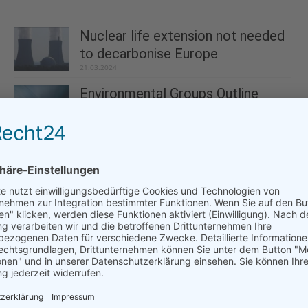
Nuclear life extension not needed
to decarbonise Europe
21.03.2024
Environmental Groups Outline
Solutions to Accelerate
Transmission Infrastructure
22.06.2023
Ontario electricity report misses
opportunity to set up a...
07.10.2022
WWF responds to IEA Renewables 2023
report
11.01.2024
100+ NGOs write to EU negotiators asking