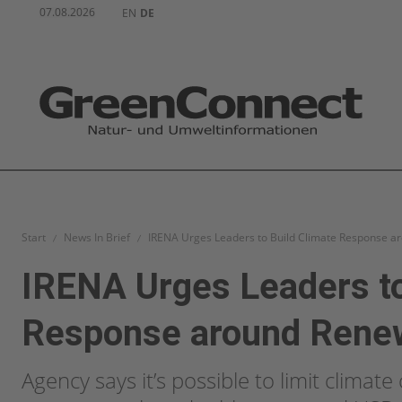
07.08.2026
EN
DE
Start
News In Brief
IRENA Urges Leaders to Build Climate Response 
IRENA Urges Leaders to
Response around Rene
Agency says it’s possible to limit clima