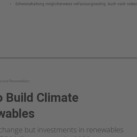
Schweinehaltung möglicherweise verfassungswidrig: Auch nach siebe
Bundesverfassungsgerichts
around Renewables
 Build Climate
wables
te change but investments in renewables