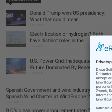
Donald Trump wins US presidency.
What that could mean...
08.11.2024
Electrification or hydrogen? Both
have distinct roles in the...
16.02.2024
U.S. Power Grid: Inadequate For
Future Dominated By Renewables?
14.06.2023
Spanish Government and wind industry sign
Spanish Wind Charter at WindEurope 2024 in...
20.03.2024
B.C.’s clean power procurement step forward