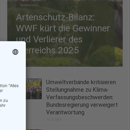
Biodiversität
Artenschutz-Bilanz:
WWF kürt die Gewinner
und Verlierer des
Tierreichs 2025
28.12.2025
Umweltverbände kritisieren
Stellungnahme zu Klima-
Verfassungsbeschwerden:
Bundesregierung verweigert
Verantwortung
22.12.2025