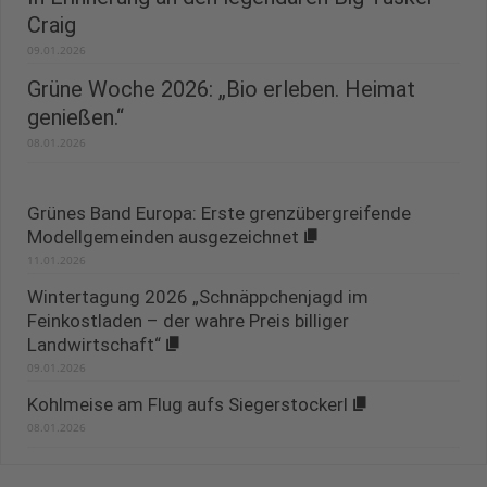
Craig
09.01.2026
Grüne Woche 2026: „Bio erleben. Heimat
genießen.“
08.01.2026
Grünes Band Europa: Erste grenzübergreifende
Modellgemeinden ausgezeichnet
11.01.2026
Wintertagung 2026 „Schnäppchenjagd im
Feinkostladen – der wahre Preis billiger
Landwirtschaft“
09.01.2026
Kohlmeise am Flug aufs Siegerstockerl
08.01.2026