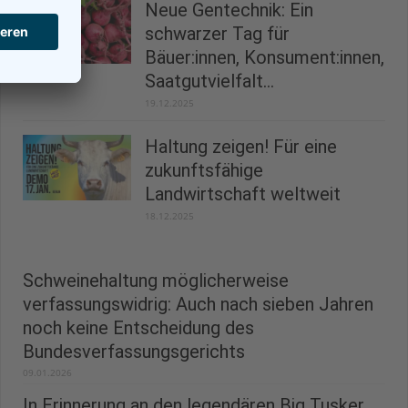
Neue Gentechnik: Ein
schwarzer Tag für
Bäuer:innen, Konsument:innen,
Saatgutvielfalt...
19.12.2025
Haltung zeigen! Für eine
zukunftsfähige
Landwirtschaft weltweit
18.12.2025
Schweinehaltung möglicherweise
verfassungswidrig: Auch nach sieben Jahren
noch keine Entscheidung des
Bundesverfassungsgerichts
09.01.2026
In Erinnerung an den legendären Big Tusker