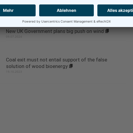
them to protect Europe’s rivers from...
06.02.2023
New UK Government plans big push on wind
09.07.2024
Coal exit must not entail support of the false
solution of wood bioenergy
19.10.2023