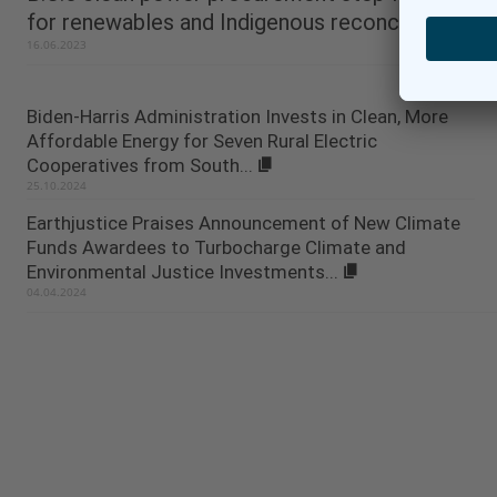
for renewables and Indigenous reconciliation
16.06.2023
Biden-Harris Administration Invests in Clean, More
Affordable Energy for Seven Rural Electric
Cooperatives from South...
25.10.2024
Earthjustice Praises Announcement of New Climate
Funds Awardees to Turbocharge Climate and
Environmental Justice Investments...
04.04.2024