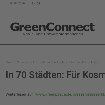
07.08.2026
EN
DE
Start
News In Brief
In 70 Städten: Für Kosmetik ohne Mikroplastik
In 70 Städten: Für Kosm
Weiterlesen auf
www.greenpeace.de/presse/presseerkl