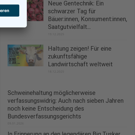
Neue Gentechnik: Ein
schwarzer Tag für
Bäuer:innen, Konsument:innen,
Saatgutvielfalt...
19.12.2025
Haltung zeigen! Für eine
zukunftsfähige
Landwirtschaft weltweit
18.12.2025
Schweinehaltung möglicherweise
verfassungswidrig: Auch nach sieben Jahren
noch keine Entscheidung des
Bundesverfassungsgerichts
09.01.2026
In Erinnerung an den legendären Big Tusker