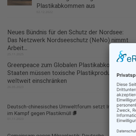
Plastikabkommen aus
02.12.2022
Neues Bündnis für den Schutz der Nordsee:
Das Netzwerk Nordseeschutz (NeNo) nimmt
Arbeit...
25.11.2025
Greenpeace zum Globalen Plastikabkommen:
Staaten müssen toxische Plastikproduktion
weltweit einschränken
26.05.2023
Deutsch-chinesisches Umweltforum setzt Impulse
im Kampf gegen Plastikmüll
01.11.2023
Gemeinsam gegen Mikroplastik: Deutsche