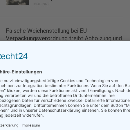
10.05.2022
Falsche Weichenstellung bei EU-
Verpackungsverordnung treibt Abholzung und
Anwachsen der Abfallberge
20.10.2023
NABU: Hersteller müssen mehr
Verantwortung für Einwegplastik übernehmen
08.02.2023
Bundesumweltministerium fördert
umweltschonenden, kompostierbaren
Kunststoffersatz aus Getreidereste
17.05.2023
World Refill Day: GLOBAL 2000 und 400