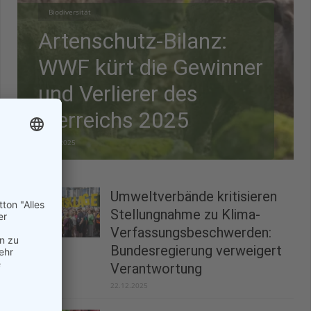
Biodiversität
Artenschutz-Bilanz:
WWF kürt die Gewinner
und Verlierer des
Tierreichs 2025
28.12.2025
Umweltverbände kritisieren
Stellungnahme zu Klima-
Verfassungsbeschwerden:
Bundesregierung verweigert
Verantwortung
22.12.2025