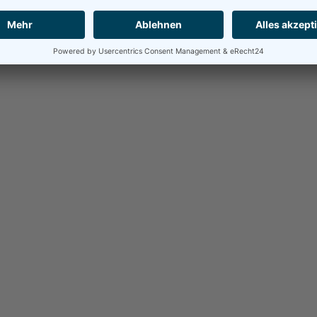
internationale NGOs fordern 5 größten
Plastikverschmutzer auf, Verantwortung...
15.06.2022