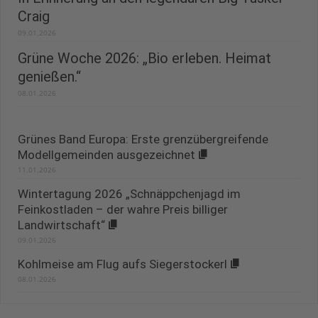
Craig
09.01.2026
Grüne Woche 2026: „Bio erleben. Heimat
genießen.“
08.01.2026
Grünes Band Europa: Erste grenzübergreifende
Modellgemeinden ausgezeichnet
11.01.2026
Wintertagung 2026 „Schnäppchenjagd im
Feinkostladen – der wahre Preis billiger
Landwirtschaft“
09.01.2026
Kohlmeise am Flug aufs Siegerstockerl
08.01.2026