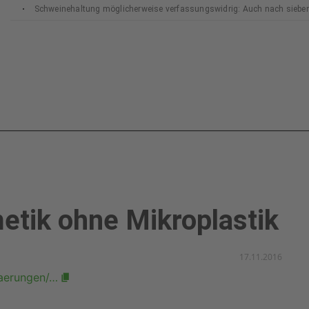
Schweinehaltung möglicherweise verfassungswidrig: Auch nach siebe
Bundesverfassungsgerichts
etik ohne Mikroplastik
17.11.2016
aerungen/…