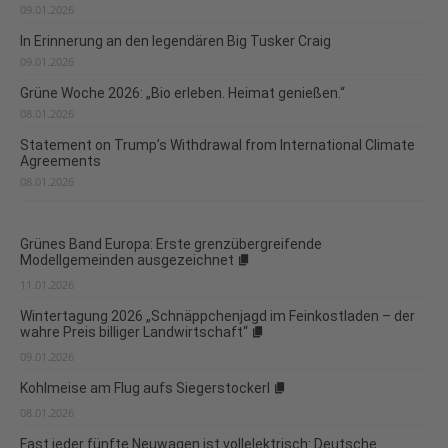
09.01.2026
In Erinnerung an den legendären Big Tusker Craig
09.01.2026
Grüne Woche 2026: „Bio erleben. Heimat genießen.“
08.01.2026
Statement on Trump’s Withdrawal from International Climate
Agreements
08.01.2026
Grünes Band Europa: Erste grenzübergreifende
Modellgemeinden ausgezeichnet
11.01.2026
Wintertagung 2026 „Schnäppchenjagd im Feinkostladen – der
wahre Preis billiger Landwirtschaft“
09.01.2026
Kohlmeise am Flug aufs Siegerstockerl
08.01.2026
Fast jeder fünfte Neuwagen ist vollelektrisch: Deutsche