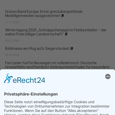
Grünes Band Europa: Erste grenzübergreifende
Modellgemeinden ausgezeichnet
11.01.2026
Wintertagung 2026 „Schnäppchenjagd im Feinkostladen – der
wahre Preis billiger Landwirtschaft“
09.01.2026
Kohlmeise am Flug aufs Siegerstockerl
08.01.2026
Fast jeder fünfte Neuwagen ist vollelektrisch: Deutsche
Umwelthilfe veröffentlicht Verbraucherleitfaden für besonders
umweltverträgliche Modellwahl und...
07.01.2026