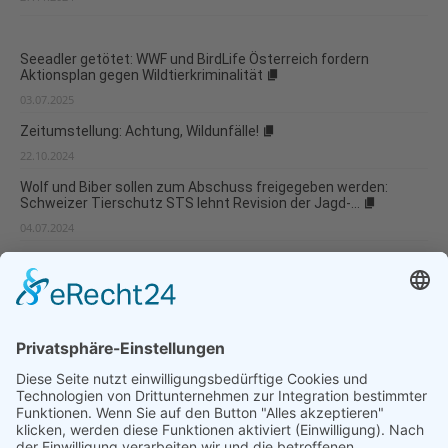
Seeadler getötet: WWF und BirdLife Österreich fordern
Aktionsplan gegen Wildtierkriminalität
03.07.2025
Zeitumstellung: Achtung, Wildunfälle!
22.10.2024
Wolf und Biber sollen zum Abschuss freigegeben werden:
Schweizer Tierschutz STS lehnt Revision der Jagd-...
04.07.2024
Keine Axt an die Entwaldungsverordnung
27.03.2024