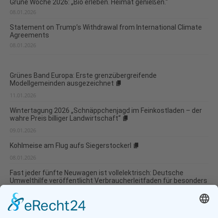
Grüne Woche 2026: „Bio erleben. Heimat genießen.“
08.01.2026
Statement on Trump’s Withdrawal from International Climate
Agreements
08.01.2026
Grünes Band Europa: Erste grenzübergreifende
Modellgemeinden ausgezeichnet
11.01.2026
Wintertagung 2026 „Schnäppchenjagd im Feinkostladen – der
wahre Preis billiger Landwirtschaft“
09.01.2026
Kohlmeise am Flug aufs Siegerstockerl
08.01.2026
Fast jeder fünfte Neuwagen ist vollelektrisch: Deutsche
Umwelthilfe veröffentlicht Verbraucherleitfaden für besonders
umweltverträgliche Modellwahl und...
07.01.2026