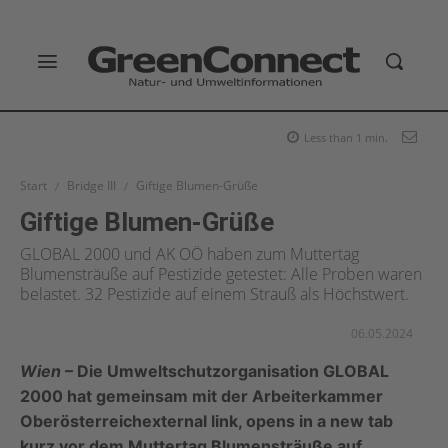
Less than 1
min.
Start
Bridge III
Giftige Blumen-Grüße
Giftige Blumen-Grüße
GLOBAL 2000 und AK OÖ haben zum Muttertag
Blumensträuße auf Pestizide getestet: Alle Proben waren
belastet. 32 Pestizide auf einem Strauß als Höchstwert.
06.05.2024
Wien
– Die Umweltschutzorganisation GLOBAL
2000 hat gemeinsam mit der Arbeiterkammer
Oberösterreich
external link, opens in a new tab
kurz vor dem Muttertag Blumensträuße auf