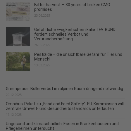
Bitter harvest — 30 years of broken GMO
promises
23.06.2025
Gefährliche Ewigkeitschemikalie TFA: BUND
fordert schnelles Verbot und
Verursacherhaftung
26.05.2025
Pestizide – die unsichtbare Gefahr für Tier und
Mensch!
13.03.2025
Greenpeace: Böllerverbot im alpinen Raum dringend notwendig
29.12.2025
Omnibus-Paket zu „Food and Feed Safety“: EU-Kommission will
zentrale Umwelt- und Gesundheitsstandards unterlaufen
17.12.2025
Ungesund und klimaschädlich: Essen in Krankenhäusern und
Pflegeheimen untersucht