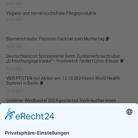
24.07.2025
Vegane und tierversuchsfreie Pflegeprodukte
23.07.2025
Blumensträuße: Pestizid-Cocktail zum Muttertag
06.05.2025
Deutschland ist Spitzenreiter beim Zuckerverbrauch über
„Erfrischungsgetränke”– foodwatch fordert Limo-Steuer
13.11.2024
VIER PFOTEN mit Aktion am 13.10.2024 beim World Health
Summit in Berlin
11.10.2024
Goldener Windbeutel 2024 gestartet: Verbraucher:innen
stimmen über dreisteste Werbelüge des Jahres ab
06.06.2024