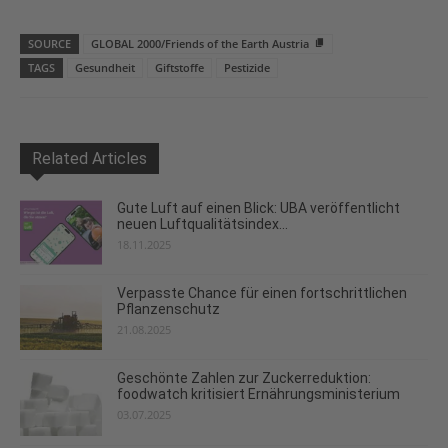
SOURCE
GLOBAL 2000/Friends of the Earth Austria
TAGS
Gesundheit
Giftstoffe
Pestizide
Related Articles
Gute Luft auf einen Blick: UBA veröffentlicht
neuen Luftqualitätsindex...
18.11.2025
Verpasste Chance für einen fortschrittlichen
Pflanzenschutz
21.08.2025
Geschönte Zahlen zur Zuckerreduktion:
foodwatch kritisiert Ernährungsministerium
03.07.2025