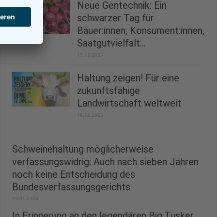
Neue Gentechnik: Ein
schwarzer Tag für
Bäuer:innen, Konsument:innen,
Saatgutvielfalt...
19.12.2025
Haltung zeigen! Für eine
zukunftsfähige
Landwirtschaft weltweit
18.12.2025
Schweinehaltung möglicherweise
verfassungswidrig: Auch nach sieben Jahren
noch keine Entscheidung des
Bundesverfassungsgerichts
09.01.2026
In Erinnerung an den legendären Big Tusker