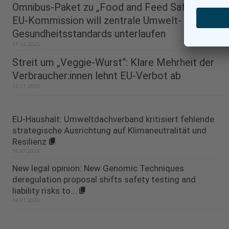
Omnibus-Paket zu „Food and Feed Safety“:
EU-Kommission will zentrale Umwelt- und
Gesundheitsstandards unterlaufen
17.12.2025
Streit um „Veggie-Wurst“: Klare Mehrheit der
Verbraucher:innen lehnt EU-Verbot ab
12.11.2025
EU-Haushalt: Umweltdachverband kritisiert fehlende
strategische Ausrichtung auf Klimaneutralität und
Resilienz
16.07.2025
New legal opinion: New Genomic Techniques
deregulation proposal shifts safety testing and
liability risks to...
14.01.2025