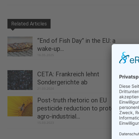
Related Articles
“End of Fish Day” in the EU: a
wake-up...
16.05.2025
CETA: Frankreich lehnt
Sondergerichte ab
21.03.2024
Post-truth rhetoric on EU
pesticide reduction to protect
agro-industrial...
15.03.2023