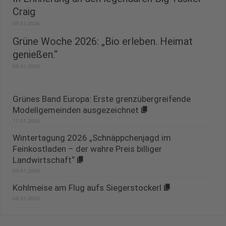
Craig
09.01.2026
Grüne Woche 2026: „Bio erleben. Heimat
genießen.“
08.01.2026
Grünes Band Europa: Erste grenzübergreifende
Modellgemeinden ausgezeichnet
11.01.2026
Wintertagung 2026 „Schnäppchenjagd im
Feinkostladen – der wahre Preis billiger
Landwirtschaft“
09.01.2026
Kohlmeise am Flug aufs Siegerstockerl
08.01.2026