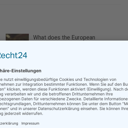
What does the European
Commission’s Vision for
Agriculture and...
21.02.2025
Meeting EU environment policy
targets by 2030 will be...
18.12.2023
Greenpeace-Bericht: Bedrohte
Haie werden für Beauty-Produkte
getötet
14.07.2022