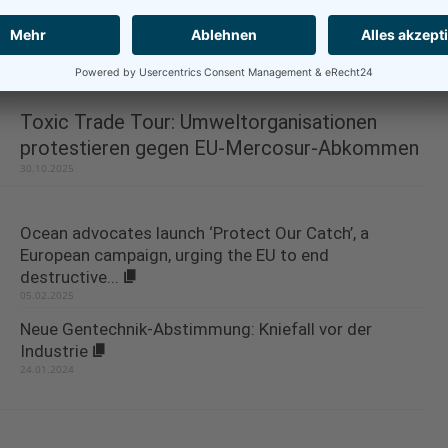
EU-Klimaziel 2040 im EU-Parlament: Ein
Schritt vorwärts – aber hinkend kommt man
nicht...
13.11.2025
Toxic Trade Tour: Umweltorganisationen
protestieren gegen EU-Mercosur-Abkommen
30.10.2025
Ocean advocates launch ‘Protect Our Catch’, a
European campaign, urging the EU to end
destructive...
05.02.2025
Neue Gentechnik-Abstimmung: Kniefall vor der
Industrie
24.01.2024