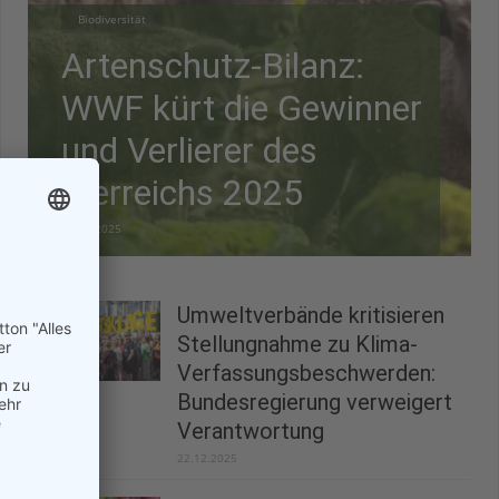
Biodiversität
Artenschutz-Bilanz:
WWF kürt die Gewinner
und Verlierer des
Tierreichs 2025
28.12.2025
Umweltverbände kritisieren
Stellungnahme zu Klima-
Verfassungsbeschwerden:
Bundesregierung verweigert
Verantwortung
22.12.2025