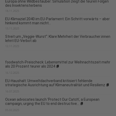
Europa ohne Wildbestäuber: Simulation zeigt die teuren Folgen
des Insektensterbens
18.11.2025
EU-Klimaziel 2040 im EU-Parlament: Ein Schritt vorwärts – aber
hinkend kommt man nicht...
13.11.2025
Streit um „Veggie-Wurst“: Klare Mehrheit der Verbraucher:innen
lehnt EU-Verbot ab
12.11.2025
foodwatch-Preischeck: Lebensmittel zur Weihnachtszeit mehr
als 20 Prozent teurer als 2024
16.12.2025
EU-Haushalt: Umweltdachverband kritisiert fehlende
strategische Ausrichtung auf Klimaneutralität und Resilienz
16.07.2025
Ocean advocates launch ‘Protect Our Catch’, a European
campaign, urging the EU to end destructive...
05.02.2025