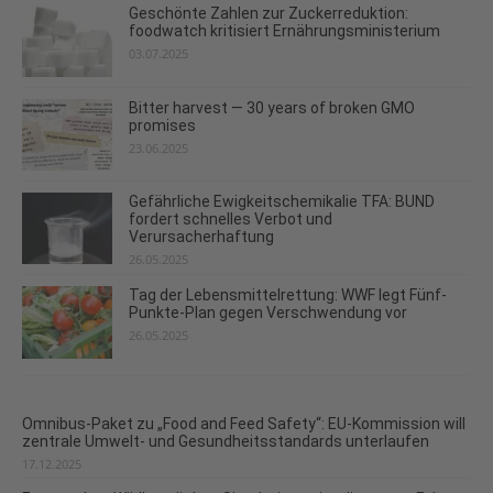
Geschönte Zahlen zur Zuckerreduktion:
foodwatch kritisiert Ernährungsministerium
03.07.2025
Bitter harvest — 30 years of broken GMO
promises
23.06.2025
Gefährliche Ewigkeitschemikalie TFA: BUND
fordert schnelles Verbot und
Verursacherhaftung
26.05.2025
Tag der Lebensmittelrettung: WWF legt Fünf-
Punkte-Plan gegen Verschwendung vor
26.05.2025
Omnibus-Paket zu „Food and Feed Safety“: EU-Kommission will
zentrale Umwelt- und Gesundheitsstandards unterlaufen
17.12.2025