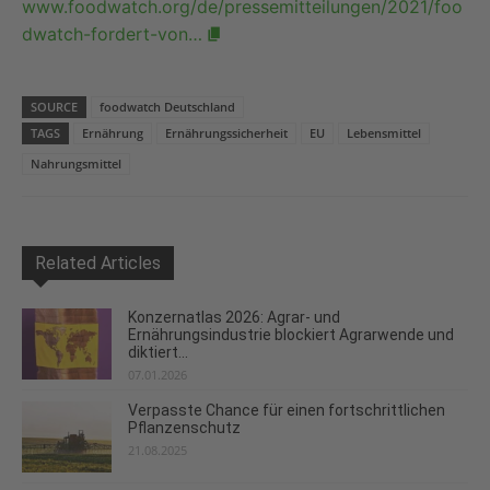
www.foodwatch.org/de/pressemitteilungen/2021/foo
dwatch-fordert-von…
SOURCE
foodwatch Deutschland
TAGS
Ernährung
Ernährungssicherheit
EU
Lebensmittel
Nahrungsmittel
Related Articles
Konzernatlas 2026: Agrar- und
Ernährungsindustrie blockiert Agrarwende und
diktiert...
07.01.2026
Verpasste Chance für einen fortschrittlichen
Pflanzenschutz
21.08.2025