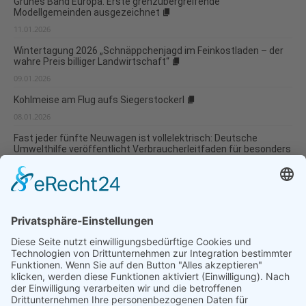
Grünes Band Europa: Erste grenzübergreifende
Modellgemeinden ausgezeichnet
11.01.2026
Wintertagung 2026 „Schnäppchenjagd im Feinkostladen – der
wahre Preis billiger Landwirtschaft“
09.01.2026
Kohlmeise am Flug aufs Siegerstockerl
08.01.2026
Fast jeder fünfte Neuwagen ist vollelektrisch: Deutsche
Umwelthilfe veröffentlicht Verbraucherleitfaden für besonders
umweltverträgliche Modellwahl und...
07.01.2026