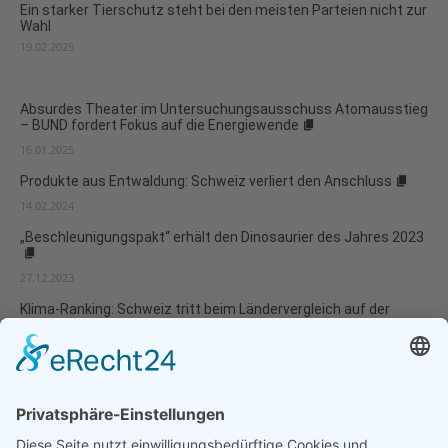
Ein starker Tierschutz steht bei den meisten Parteien nicht zur
Wahl
19.02.2025
Absurdes Theater im Untersuchungsausschuss Atomausstieg
– BUND fordert Fokus auf die Energiewende
16.01.2025
Produkte aus Entwaldung: Schweiz verliert den Anschluss
14.02.2024
„Beschleunigungspakt“ erhält den Dinosaurier des Jahres 2023
27.12.2023
Klima-Ranking: Schweiz tritt beim Ländervergleich auf der
Stelle
08.12.2023