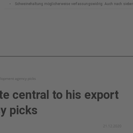
Schweinehaltung möglicherweise verfassungswidrig: Auch nach siebe
Bundesverfassungsgerichts
elopment agency picks
 central to his export
y picks
21.12.2020