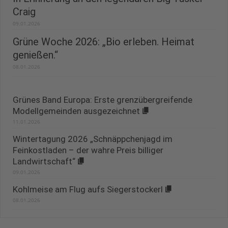
Craig
09.01.2026
Grüne Woche 2026: „Bio erleben. Heimat
genießen.“
08.01.2026
Grünes Band Europa: Erste grenzübergreifende
Modellgemeinden ausgezeichnet
11.01.2026
Wintertagung 2026 „Schnäppchenjagd im
Feinkostladen – der wahre Preis billiger
Landwirtschaft“
09.01.2026
Kohlmeise am Flug aufs Siegerstockerl
08.01.2026