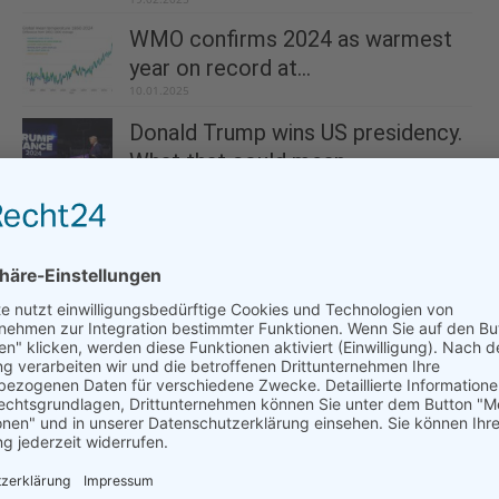
WMO confirms 2024 as warmest
year on record at...
10.01.2025
Donald Trump wins US presidency.
What that could mean...
08.11.2024
Majority of big polluters miss February
deadline for 2035 climate targets
10.02.2025
International report confirms record-high
global temperatures, greenhouse gases in
2023
22.08.2024