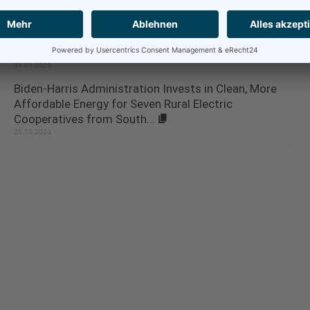
Ducks Unlimited Canada launches three
environmental projects with support from Microsoft
Canada
31.07.2025
Biden-Harris Administration Invests in Clean, More
Affordable Energy for Seven Rural Electric
Cooperatives from South...
25.10.2024