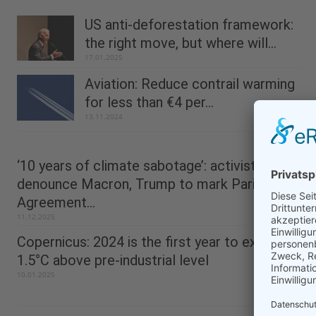
US anti-deforestation framework:
the right move, but where will...
17.01.2025
Aviation: Reduce contrail warming
for less than €4 per...
13.11.2024
‘10 years of climate sabotage’: activists
denounce Macron, Trump to mark Paris
Agreement...
11.12.2025
Copernicus: 2024 is the first year to exceed
1.5°C above pre-industrial level
10.01.2025