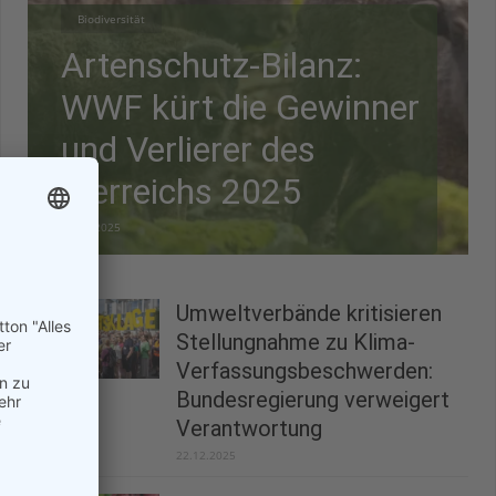
Biodiversität
Artenschutz-Bilanz:
WWF kürt die Gewinner
und Verlierer des
Tierreichs 2025
28.12.2025
Umweltverbände kritisieren
Stellungnahme zu Klima-
Verfassungsbeschwerden:
Bundesregierung verweigert
Verantwortung
22.12.2025