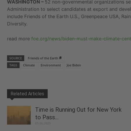
WASHINGTON
–
52
non-governmental organizations
se
Administration to select
candidates
at export and deve
include Friends of
the Earth U.S., Greenpeace
USA
, Rai
Diversity.
read more
foe.org/news/biden-must-make-climate-cent
SOURCE
Friends of the Earth
TAGS
Climate
Environment
Joe Biden
Related Articles
Time is Running Out for New York
to Pass...
03.06.2025