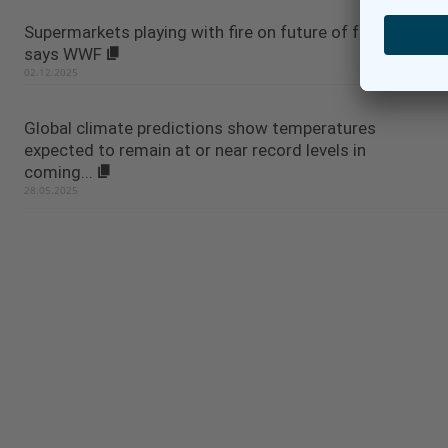
Supermarkets playing with fire on future of food,
says WWF
02.12.2025
Global climate predictions show temperatures
expected to remain at or near record levels in
coming...
28.05.2025