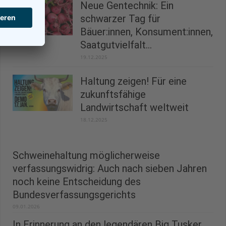
Neue Gentechnik: Ein
schwarzer Tag für
Bäuer:innen, Konsument:innen,
Saatgutvielfalt...
19.12.2025
Haltung zeigen! Für eine
zukunftsfähige
Landwirtschaft weltweit
18.12.2025
Schweinehaltung möglicherweise
verfassungswidrig: Auch nach sieben Jahren
noch keine Entscheidung des
Bundesverfassungsgerichts
09.01.2026
In Erinnerung an den legendären Big Tusker