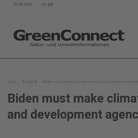
07.08.2026
EN
DE
Start
Bridge III
Biden must make climate central to his export and dev
Biden must make climate
and development agenc