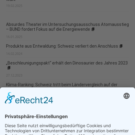
19.02.2025
Absurdes Theater im Untersuchungsausschuss Atomausstieg
– BUND fordert Fokus auf die Energiewende
16.01.2025
Produkte aus Entwaldung: Schweiz verliert den Anschluss
14.02.2024
„Beschleunigungspakt“ erhält den Dinosaurier des Jahres 2023
27.12.2023
Klima-Ranking: Schweiz tritt beim Ländervergleich auf der
Stelle
08.12.2023