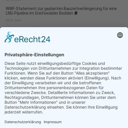
WWF-Statement zur geplanten Bauzeitverlängerung für eine
LNG-Pipeline im Greifswalder Bodden
09.01.2024
Unpassendes Ökolabel im Wattenmeer
01.11.2023