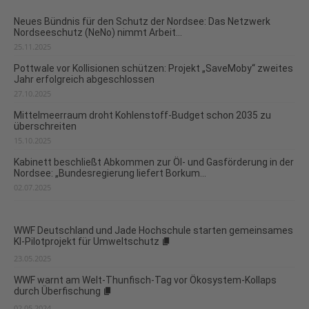
Neues Bündnis für den Schutz der Nordsee: Das Netzwerk
Nordseeschutz (NeNo) nimmt Arbeit...
25.11.2025
Pottwale vor Kollisionen schützen: Projekt „SaveMoby“ zweites
Jahr erfolgreich abgeschlossen
27.10.2025
Mittelmeerraum droht Kohlenstoff-Budget schon 2035 zu
überschreiten
15.10.2025
Kabinett beschließt Abkommen zur Öl- und Gasförderung in der
Nordsee: „Bundesregierung liefert Borkum...
02.07.2025
WWF Deutschland und Jade Hochschule starten gemeinsames
KI-Pilotprojekt für Umweltschutz
23.05.2025
WWF warnt am Welt-Thunfisch-Tag vor Ökosystem-Kollaps
durch Überfischung
02.05.2024