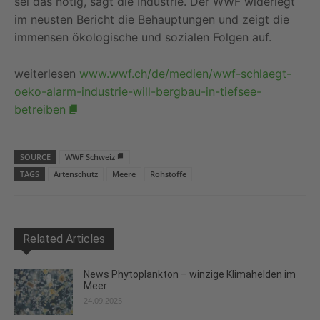
sei das nötig, sagt die Industrie. Der WWF
widerlegt
im neusten Bericht die Behauptungen und zeigt die
immensen ökologische und sozialen Folgen auf.
weiterlesen
www.wwf.ch/de/medien/wwf-schlaegt-
oeko-alarm-industrie-will-bergbau-in-tiefsee-
betreiben
SOURCE
WWF Schweiz
TAGS
Artenschutz
Meere
Rohstoffe
Related Articles
News Phytoplankton – winzige Klimahelden im
Meer
24.09.2025