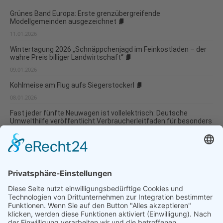
Grünes Band Europa: Erste grenzübergreifende
Modellgemeinden ausgezeichnet
11.01.2026
Wintertagung 2026 „Schnäppchenjagd im Feinkostladen – der
wahre Preis billiger Landwirtschaft“
09.01.2026
Kohlmeise am Flug aufs Siegerstockerl
08.01.2026
Fast jeder fünfte Neuwagen ist vollelektrisch: Deutsche
Umwelthilfe veröffentlicht Verbraucherleitfaden für besonders
umweltverträgliche Modellwahl und...
07.01.2026