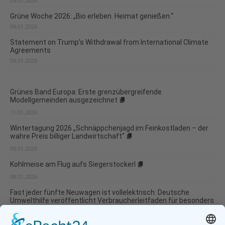
09.01.2026
Grüne Woche 2026: „Bio erleben. Heimat genießen.“
08.01.2026
Statement on Trump’s Withdrawal from International Climate
Agreements
08.01.2026
Grünes Band Europa: Erste grenzübergreifende
Modellgemeinden ausgezeichnet
11.01.2026
Wintertagung 2026 „Schnäppchenjagd im Feinkostladen – der
wahre Preis billiger Landwirtschaft“
09.01.2026
Kohlmeise am Flug aufs Siegerstockerl
08.01.2026
Fast jeder fünfte Neuwagen ist vollelektrisch: Deutsche
Umwelthilfe veröffentlicht Verbraucherleitfaden für besonders
umweltverträgliche Modellwahl und...
07.01.2026