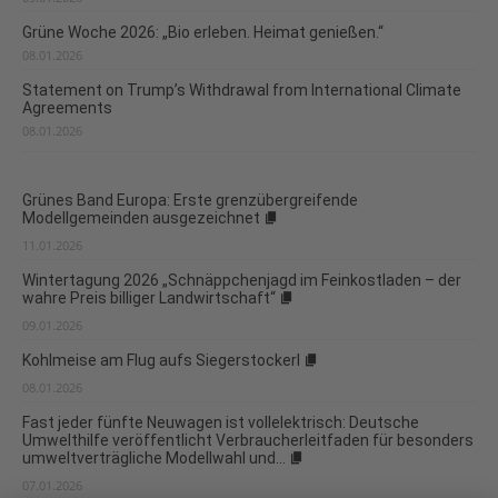
Grüne Woche 2026: „Bio erleben. Heimat genießen.“
08.01.2026
Statement on Trump’s Withdrawal from International Climate
Agreements
08.01.2026
Grünes Band Europa: Erste grenzübergreifende
Modellgemeinden ausgezeichnet
11.01.2026
Wintertagung 2026 „Schnäppchenjagd im Feinkostladen – der
wahre Preis billiger Landwirtschaft“
09.01.2026
Kohlmeise am Flug aufs Siegerstockerl
08.01.2026
Fast jeder fünfte Neuwagen ist vollelektrisch: Deutsche
Umwelthilfe veröffentlicht Verbraucherleitfaden für besonders
umweltverträgliche Modellwahl und...
07.01.2026