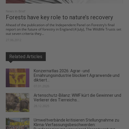
News In Brief
Forests have key role to nature’s recovery
Ahead of the publication of the Independent Panel on Forestry’s final
report on the future of forestry in England (4 July), The Wildlife Trusts set
out seven criteria they...
27.06.2012
Related Articles
Konzernatlas 2026: Agrar- und
Ernährungsindustrie blockiert Agrarwende und
diktiert...
07.01.2026
Artenschutz-Bilanz: WWF kürt die Gewinner und
Verlierer des Tierreichs...
28.12.2025
Umweltverbände kritisieren Stellungnahme zu
Klima-Verfassungsbeschwerden: