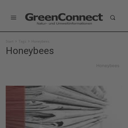
Start
Tags
Honeybees
Honeybees
Honeybees