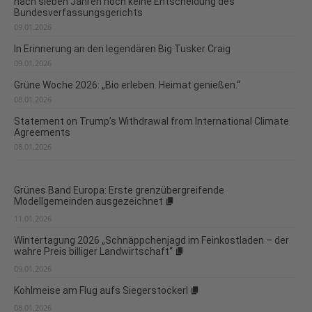
nach sieben Jahren noch keine Entscheidung des
Bundesverfassungsgerichts
09.01.2026
In Erinnerung an den legendären Big Tusker Craig
09.01.2026
Grüne Woche 2026: „Bio erleben. Heimat genießen.“
08.01.2026
Statement on Trump’s Withdrawal from International Climate
Agreements
08.01.2026
Grünes Band Europa: Erste grenzübergreifende
Modellgemeinden ausgezeichnet
11.01.2026
Wintertagung 2026 „Schnäppchenjagd im Feinkostladen – der
wahre Preis billiger Landwirtschaft“
09.01.2026
Kohlmeise am Flug aufs Siegerstockerl
08.01.2026