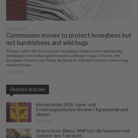
News In Brief
Commission moves to protect honeybees but
not bumblebees and wild bugs
19 years after the first massive honeybee colony losses reported by
beekeepers on imidacloprid-treated sunflower crops in France, the
European Commission finally declared its intention to move concerning
neonicotinoids....
01.02.2013
Related Articles
Konzernatlas 2026: Agrar- und
Ernährungsindustrie blockiert Agrarwende und
diktiert...
07.01.2026
Artenschutz-Bilanz: WWF kürt die Gewinner und
Verlierer des Tierreichs...