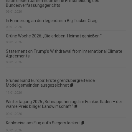
nach sieben Jahren noch keine Entscheidung des
Bundesverfassungsgerichts
09.01.2026
In Erinnerung an den legendären Big Tusker Craig
09.01.2026
Grüne Woche 2026: „Bio erleben. Heimat genießen.“
08.01.2026
Statement on Trump’s Withdrawal from International Climate
Agreements
08.01.2026
Grünes Band Europa: Erste grenzübergreifende
Modellgemeinden ausgezeichnet
11.01.2026
Wintertagung 2026 „Schnäppchenjagd im Feinkostladen – der
wahre Preis billiger Landwirtschaft“
09.01.2026
Kohlmeise am Flug aufs Siegerstockerl
08.01.2026