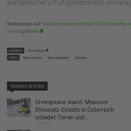
europäische Schutzgebietsnetz «Smara
Weiterlesen auf
www.pronatura.ch/de/2020/schlechte-n
schutzgebiete
SOURCE
Pro Natura
TAGS
Naturschutz
Schutzgebiete
Schweiz
Related Articles
Greenpeace warnt: Massiver
Streusalz-Einsatz in Österreich
schadet Tieren und...
15.01.2025