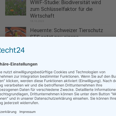
WWF-Studie: Biodiversität wird
zum Schlüsselfaktor für die
Wirtschaft
18.10.2023
Heuernte: Schweizer Tierschutz
STS setzt neu eigene
Drohnenflotte zur...
01.06.2023
Wachsender Druck auf die Vjosa gefährdet
Nationalpark
02.07.2025
Tödliche Vogelgrippe-Variante erreicht
Antarktis
24.10.2023