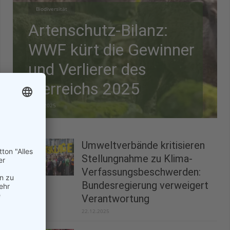
Biodiversität
Artenschutz-Bilanz:
WWF kürt die Gewinner
und Verlierer des
Tierreichs 2025
28.12.2025
Umweltverbände kritisieren
Stellungnahme zu Klima-
Verfassungsbeschwerden:
Bundesregierung verweigert
Verantwortung
22.12.2025