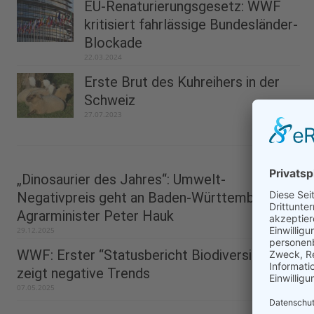
EU-Renaturierungsgesetz: WWF
kritisiert fahrlässige Bundesländer-
Blockade
22.03.2024
Erste Brut des Kuhreihers in der
Schweiz
27.07.2023
„Dinosaurier des Jahres“: Umwelt-
Negativpreis geht an Baden-Württembergs
Agrarminister Peter Hauk
29.12.2025
WWF: Erster “Statusbericht Biodiversität”
zeigt negative Trends
07.05.2025