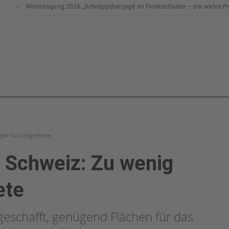
Wintertagung 2026 „Schnäppchenjagd im Feinkostladen – der wahre Prei
gd»-Schutzgebiete
e Schweiz: Zu wenig
ete
 geschafft, genügend Flächen für das