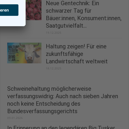
Neue Gentechnik: Ein
schwarzer Tag für
Bäuer:innen, Konsument:innen,
Saatgutvielfalt...
19.12.2025
Haltung zeigen! Für eine
zukunftsfähige
Landwirtschaft weltweit
18.12.2025
Schweinehaltung möglicherweise
verfassungswidrig: Auch nach sieben Jahren
noch keine Entscheidung des
Bundesverfassungsgerichts
09.01.2026
In Erinnerung an den legendären Big Tusker