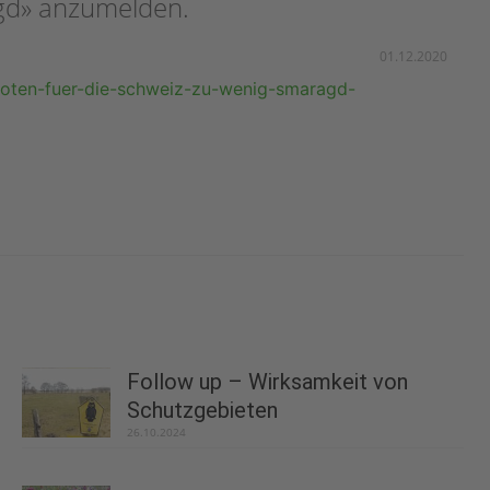
gd» anzumelden.
01.12.2020
oten-fuer-die-schweiz-zu-wenig-smaragd-
Follow up – Wirksamkeit von
Schutzgebieten
26.10.2024