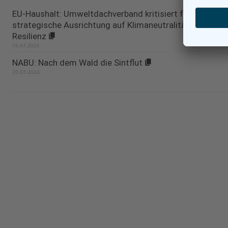
EU-Haushalt: Umweltdachverband kritisiert fehlende
strategische Ausrichtung auf Klimaneutralität und
Resilienz
16.07.2025
NABU: Nach dem Wald die Sintflut
20.03.2024