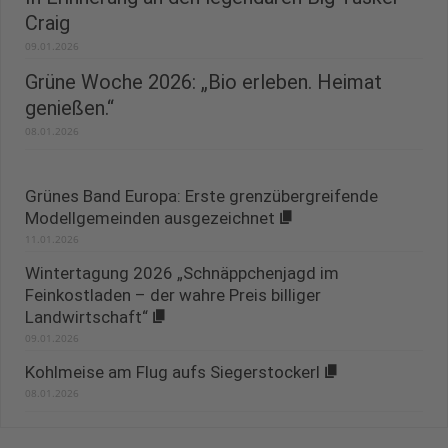
Craig
09.01.2026
Grüne Woche 2026: „Bio erleben. Heimat
genießen.“
08.01.2026
Grünes Band Europa: Erste grenzübergreifende
Modellgemeinden ausgezeichnet
11.01.2026
Wintertagung 2026 „Schnäppchenjagd im
Feinkostladen – der wahre Preis billiger
Landwirtschaft“
09.01.2026
Kohlmeise am Flug aufs Siegerstockerl
08.01.2026