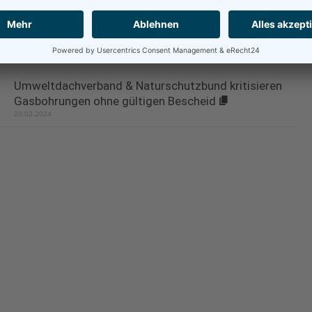
Petition: Münchner Flughafen steht in Verbindung mit
umstrittenem Flughafen-Projekt in Albanien
17.02.2025
Umweltdachverband & Naturschutzbund kritisieren
Gasbohrungen ohne gültigen Bescheid
20.02.2024