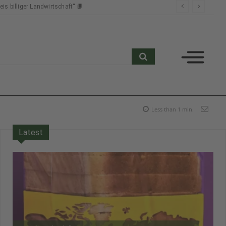
s billiger Landwirtschaft“
search
Less than 1
min.
Latest