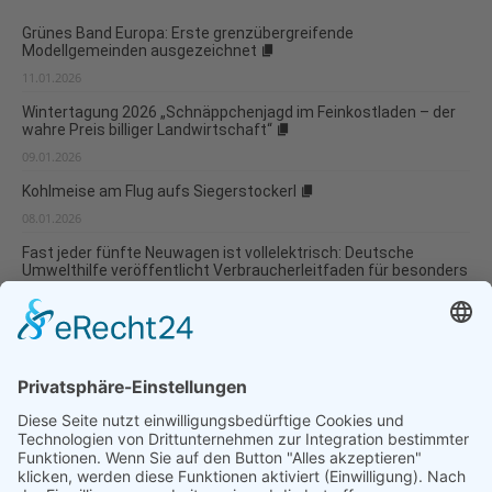
Grünes Band Europa: Erste grenzübergreifende
Modellgemeinden ausgezeichnet
11.01.2026
Wintertagung 2026 „Schnäppchenjagd im Feinkostladen – der
wahre Preis billiger Landwirtschaft“
09.01.2026
Kohlmeise am Flug aufs Siegerstockerl
08.01.2026
Fast jeder fünfte Neuwagen ist vollelektrisch: Deutsche
Umwelthilfe veröffentlicht Verbraucherleitfaden für besonders
umweltverträgliche Modellwahl und...
07.01.2026