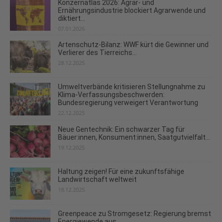
Konzernatlas 2026: Agrar- und
Ernährungsindustrie blockiert Agrarwende und
diktiert...
07.01.2026
Artenschutz-Bilanz: WWF kürt die Gewinner und
Verlierer des Tierreichs...
28.12.2025
Umweltverbände kritisieren Stellungnahme zu
Klima-Verfassungsbeschwerden:
Bundesregierung verweigert Verantwortung
22.12.2025
Neue Gentechnik: Ein schwarzer Tag für
Bäuer:innen, Konsument:innen, Saatgutvielfalt...
19.12.2025
Haltung zeigen! Für eine zukunftsfähige
Landwirtschaft weltweit
18.12.2025
Greenpeace zu Stromgesetz: Regierung bremst
Energiewende aus