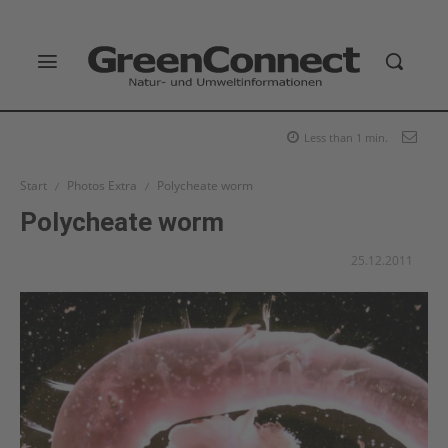
Less than 1
min.
Start
Photos Extra
Polycheate worm
Polycheate worm
25.12.2011