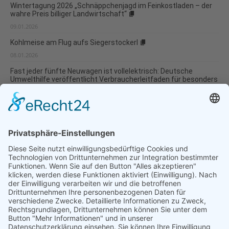
Wintertagung 2026 „Schnäppchenjagd im Feinkostladen – der
wahre Preis billiger Landwirtschaft“
09.01.2026
Kohlmeise am Flug aufs Siegerstockerl
08.01.2026
Fast jeder fünfte Neuwagen ist vollelektrisch: Deutsche
Umwelthilfe veröffentlicht Verbraucherleitfaden für besonders
umweltverträgliche Modellwahl und...
07.01.2026