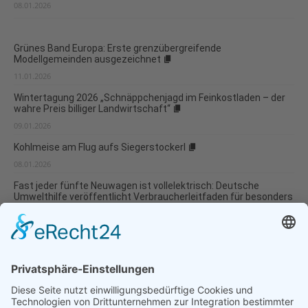
08.01.2026
Grünes Band Europa: Erste grenzübergreifende
Modellgemeinden ausgezeichnet
11.01.2026
Wintertagung 2026 „Schnäppchenjagd im Feinkostladen – der
wahre Preis billiger Landwirtschaft“
09.01.2026
Kohlmeise am Flug aufs Siegerstockerl
08.01.2026
Fast jeder fünfte Neuwagen ist vollelektrisch: Deutsche
Umwelthilfe veröffentlicht Verbraucherleitfaden für besonders
umweltverträgliche Modellwahl und...
07.01.2026