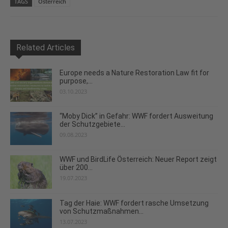
TAGS
Österreich
Related Articles
Europe needs a Nature Restoration Law fit for
purpose,...
03.10.2023
“Moby Dick” in Gefahr: WWF fordert Ausweitung
der Schutzgebiete...
09.08.2023
WWF und BirdLife Österreich: Neuer Report zeigt
über 200...
19.07.2023
Tag der Haie: WWF fordert rasche Umsetzung
von Schutzmaßnahmen...
13.07.2023