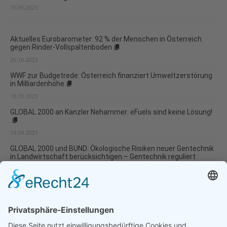
15.06.2023
Aktuelles Eurobarometer: 92 % der Menschen in Österreich
gegen Rinder-Vollspaltenboden
25.10.2023
WWF zur Budgetrede: Österreich finanziert Umweltzerstörung
in Milliardenhöhe
18.10.2023
GLOBAL 2000 an Kanzler Nehammer: eFuels sind keine Lösung!
19.04.2023
GLOBAL 2000 und BUND: Ökologische Risiken neuer Gentechnik
in Landwirtschaft berücksichtigen – Gentechnik reguliert
halten
15.12.2022