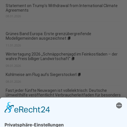
Statement on Trump’s Withdrawal from International Climate
Agreements
08.01.2026
Grünes Band Europa: Erste grenzübergreifende
Modellgemeinden ausgezeichnet
11.01.2026
Wintertagung 2026 „Schnäppchenjagd im Feinkostladen – der
wahre Preis billiger Landwirtschaft“
09.01.2026
Kohlmeise am Flug aufs Siegerstockerl
08.01.2026
Fast jeder fünfte Neuwagen ist vollelektrisch: Deutsche
Umwelthilfe veröffentlicht Verbraucherleitfaden für besonders
umweltverträgliche Modellwahl und...
07.01.2026