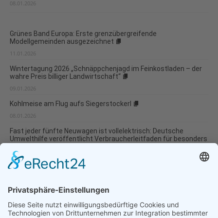
08.01.2026
Grünes Band Europa: Erste grenzübergreifende
Modellgemeinden ausgezeichnet
11.01.2026
Wintertagung 2026 „Schnäppchenjagd im Feinkostladen – der
wahre Preis billiger Landwirtschaft“
09.01.2026
Kohlmeise am Flug aufs Siegerstockerl
08.01.2026
Fast jeder fünfte Neuwagen ist vollelektrisch: Deutsche
Umwelthilfe veröffentlicht Verbraucherleitfaden für besonders
umweltverträgliche Modellwahl und...
07.01.2026