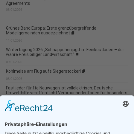
Agreements
08.01.2026
Grünes Band Europa: Erste grenzübergreifende
Modellgemeinden ausgezeichnet
11.01.2026
Wintertagung 2026 „Schnäppchenjagd im Feinkostladen – der
wahre Preis billiger Landwirtschaft“
09.01.2026
Kohlmeise am Flug aufs Siegerstockerl
08.01.2026
Fast jeder fünfte Neuwagen ist vollelektrisch: Deutsche
Umwelthilfe veröffentlicht Verbraucherleitfaden für besonders
umweltverträgliche Modellwahl und...
07.01.2026