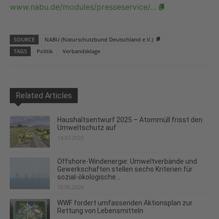
www.nabu.de/modules/presseservice/…
SOURCE
NABU (Naturschutzbund Deutschland e.V.)
TAGS
Politik
Verbandsklage
Related Articles
Haushaltsentwurf 2025 – Atommüll frisst den
Umweltschutz auf
14.07.2025
Offshore-Windenergie: Umweltverbände und
Gewerkschaften stellen sechs Kriterien für
sozial-ökologische...
10.06.2024
WWF fordert umfassenden Aktionsplan zur
Rettung von Lebensmitteln