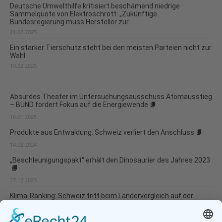
Deutsche Umwelthilfe kritisiert beschämend niedrige
Sammelquote von Elektroschrott: „Zukünftige
Bundesregierung muss Hersteller zur...
21.02.2025
Ein starker Tierschutz steht bei den meisten Parteien nicht zur
Wahl
19.02.2025
Absurdes Theater im Untersuchungsausschuss Atomausstieg
– BUND fordert Fokus auf die Energiewende
16.01.2025
Produkte aus Entwaldung: Schweiz verliert den Anschluss
14.02.2024
„Beschleunigungspakt“ erhält den Dinosaurier des Jahres 2023
27.12.2023
Klima-Ranking: Schweiz tritt beim Ländervergleich auf der
Stelle
08.12.2023