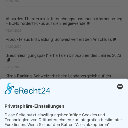
19.02.2025
Absurdes Theater im Untersuchungsausschuss Atomausstieg
– BUND fordert Fokus auf die Energiewende
16.01.2025
Produkte aus Entwaldung: Schweiz verliert den Anschluss
14.02.2024
„Beschleunigungspakt“ erhält den Dinosaurier des Jahres 2023
27.12.2023
Klima-Ranking: Schweiz tritt beim Ländervergleich auf der
Stelle
08.12.2023