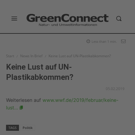
Less than 1
min.
Start
News In Brief
Keine Lust auf UN-Plastikabkommen?
Keine Lust auf UN-
Plastikabkommen?
05.02.2019
Weiterlesen auf
www.wwf.de/2019/februar/keine-
lust…
TAGS
Politik