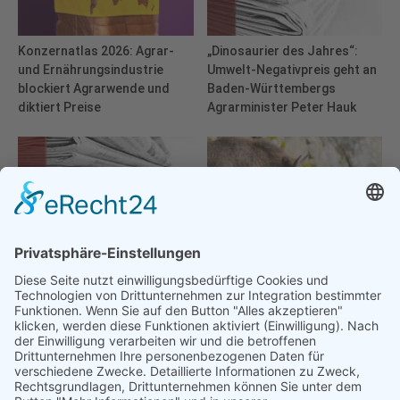
Konzernatlas 2026: Agrar-
„Dinosaurier des Jahres“:
und Ernährungsindustrie
Umwelt-Negativpreis geht an
blockiert Agrarwende und
Baden-Württembergs
diktiert Preise
Agrarminister Peter Hauk
Greenpeace: Böllerverbot im
Artenschutz-Bilanz: WWF
alpinen Raum dringend
kürt die Gewinner und
notwendig
Verlierer des Tierreichs 2025