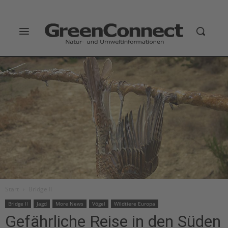
Start
Bridge II
Bridge II
Jagd
More News
Vögel
Wildtiere Europa
Gefährliche Reise in den Süden