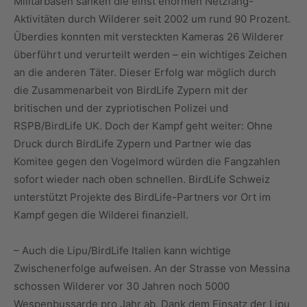
Militärbasen sanken die einst enormen Netzfang-
Aktivitäten durch Wilderer seit 2002 um rund 90 Prozent.
Überdies konnten mit versteckten Kameras 26 Wilderer
überführt und verurteilt werden – ein wichtiges Zeichen
an die anderen Täter. Dieser Erfolg war möglich durch
die Zusammenarbeit von BirdLife Zypern mit der
britischen und der zypriotischen Polizei und
RSPB/BirdLife UK. Doch der Kampf geht weiter: Ohne
Druck durch BirdLife Zypern und Partner wie das
Komitee gegen den Vogelmord würden die Fangzahlen
sofort wieder nach oben schnellen. BirdLife Schweiz
unterstützt Projekte des BirdLife-Partners vor Ort im
Kampf gegen die Wilderei finanziell.
– Auch die Lipu/BirdLife Italien kann wichtige
Zwischenerfolge aufweisen. An der Strasse von Messina
schossen Wilderer vor 30 Jahren noch 5000
Wespenbussarde pro Jahr ab. Dank dem Einsatz der Lipu