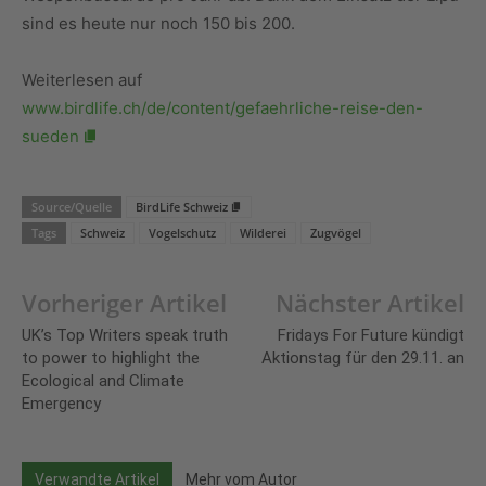
sind es heute nur noch 150 bis 200.
Weiterlesen auf
www.birdlife.ch/de/content/gefaehrliche-reise-den-
sueden
Source/Quelle
BirdLife Schweiz
Tags
Schweiz
Vogelschutz
Wilderei
Zugvögel
Vorheriger Artikel
Nächster Artikel
UK’s Top Writers speak truth
Fridays For Future kündigt
to power to highlight the
Aktionstag für den 29.11. an
Ecological and Climate
Emergency
Verwandte Artikel
Mehr vom Autor