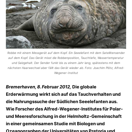
Robbe mit einem Messgerät auf dem Kopf. Ein Seeelefant mit dem Satellitensender
auf dem Kopf. Das Gerät misst die Robbenposition, Tauchtiefe, Wassertemperatur
und Salzgehalt. Der Sender funkt bis zu einem Jahr lang, spätestens mit dem
nächsten Haarwechsel aber fällt das Gerät wieder ab. Foto: Joachim Plötz, Alfred-
Wegener-Institut
Bremerhaven, 8. Februar 2012,
Die globale
Erderwärmung wirkt sich auf das Tauchverhalten und
die Nahrungssuche der Südlichen Seeelefanten aus.
Wie Forscher des Alfred-Wegener-Institutes für Polar-
und Meeresforschung in der Helmholtz-Gemeinschaft
in einer gemeinsamen Studie mit Biologen und
Ozeanographen der Universitäten von Pretoria und