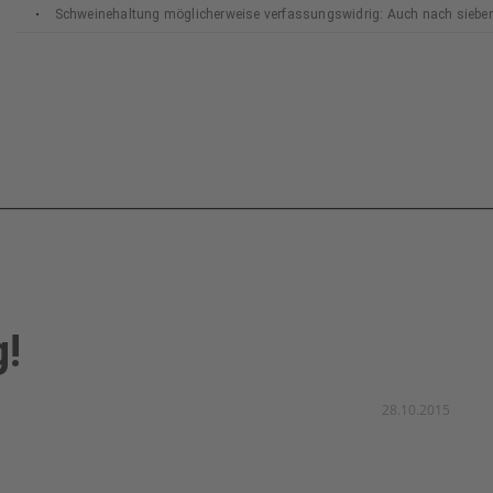
Schweinehaltung möglicherweise verfassungswidrig: Auch nach siebe
Bundesverfassungsgerichts
g!
28.10.2015