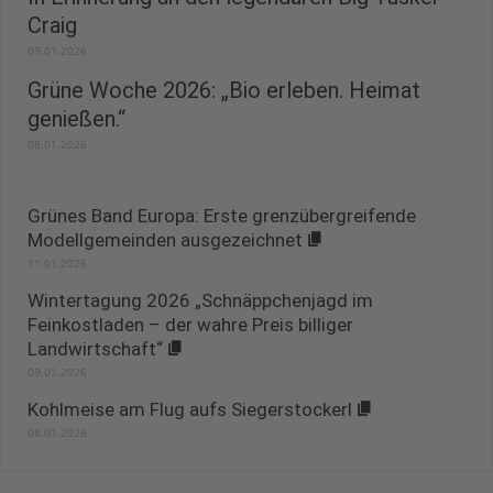
Craig
09.01.2026
Grüne Woche 2026: „Bio erleben. Heimat
genießen.“
08.01.2026
Grünes Band Europa: Erste grenzübergreifende
Modellgemeinden ausgezeichnet
11.01.2026
Wintertagung 2026 „Schnäppchenjagd im
Feinkostladen – der wahre Preis billiger
Landwirtschaft“
09.01.2026
Kohlmeise am Flug aufs Siegerstockerl
08.01.2026