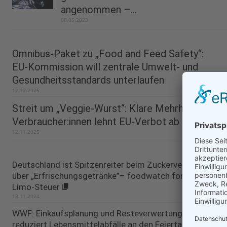
angenommen –...
08.05.2023
Omnibus-Paket zu „Food and Feed Safety“:
EU-Kommission will zentrale Umwelt- und
Gesundheitsstandards unterlaufen
17.12.2025
Streit um „Veggie-Wurst“: Klare Mehrheit der
Verbraucher:innen lehnt EU-Verbot ab
12.11.2025
Deutschland ist Spitzenreiter beim Zuckerverbrauch
über „Erfrischungsgetränke”– foodwatch fordert
Limo-Steuer
13.11.2024
WWF: Einkaufsplanung und Resteverwertung
reduziert Lebensmittelabfälle an den Feiertagen