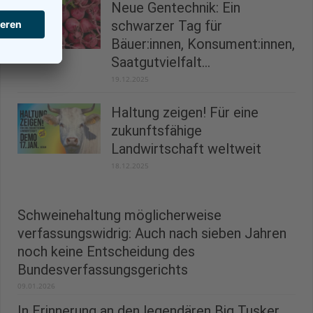
Neue Gentechnik: Ein
schwarzer Tag für
Bäuer:innen, Konsument:innen,
Saatgutvielfalt...
19.12.2025
Haltung zeigen! Für eine
zukunftsfähige
Landwirtschaft weltweit
18.12.2025
Schweinehaltung möglicherweise
verfassungswidrig: Auch nach sieben Jahren
noch keine Entscheidung des
Bundesverfassungsgerichts
09.01.2026
In Erinnerung an den legendären Big Tusker