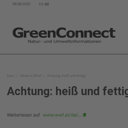
08.08.2026
EN
DE
Start
News In Brief
Achtung: heiß und fettig!
Achtung: heiß und fetti
Weiterlesen auf
www.wwf.at/de/…