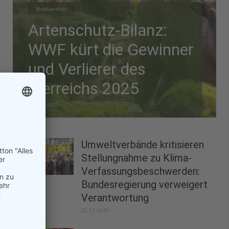
Biodiversität
Artenschutz-Bilanz:
WWF kürt die Gewinner
und Verlierer des
Tierreichs 2025
28.12.2025
Umweltverbände kritisieren
Stellungnahme zu Klima-
Verfassungsbeschwerden:
Bundesregierung verweigert
Verantwortung
22.12.2025