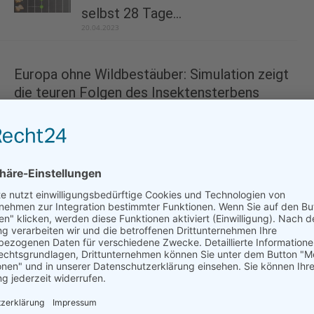
selbst 28 Tage...
20.04.2023
Europa ohne Wildbestäuber: Simulation zeigt
die teuren Folgen des Insektensterbens
18.11.2025
Lebensmittelverschwendung belastet
Umwelt, Wirtschaft und Gesellschaft massiv
16.10.2024
Landwirte erzielen wichtigen Teilerfolg beim heftigen
Streit um das Erntegut
12.06.2024
foodwatch kritisiert Influencer-Marketing für
Ungesundes