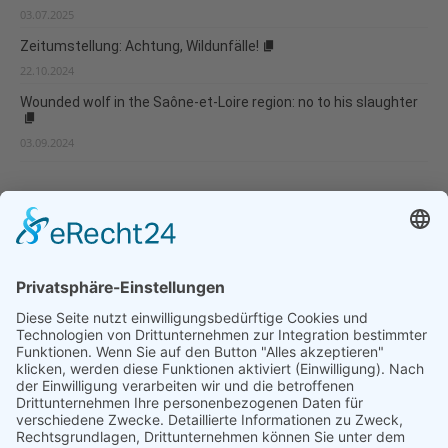
03.07.2025
Zeitumstellung: Achtung, Wildunfälle!
22.10.2024
Wounded wolf in the Saône-et-Loire region: no to his slaughter
03.09.2024