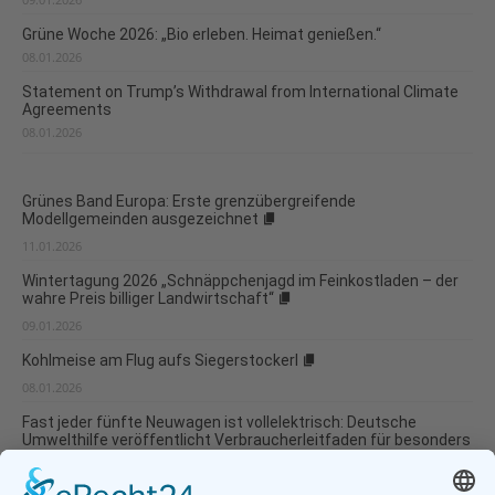
Grüne Woche 2026: „Bio erleben. Heimat genießen.“
08.01.2026
Statement on Trump’s Withdrawal from International Climate
Agreements
08.01.2026
Grünes Band Europa: Erste grenzübergreifende
Modellgemeinden ausgezeichnet
11.01.2026
Wintertagung 2026 „Schnäppchenjagd im Feinkostladen – der
wahre Preis billiger Landwirtschaft“
09.01.2026
Kohlmeise am Flug aufs Siegerstockerl
08.01.2026
Fast jeder fünfte Neuwagen ist vollelektrisch: Deutsche
Umwelthilfe veröffentlicht Verbraucherleitfaden für besonders
umweltverträgliche Modellwahl und...
07.01.2026